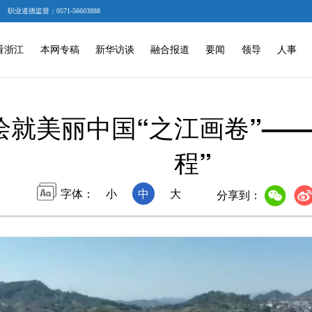
职业道德监督：0571-56603888
看浙江
本网专稿
新华访谈
融合报道
要闻
领导
人事
绘就美丽中国“之江画卷”——
程”
字体：
小
中
大
分享到：