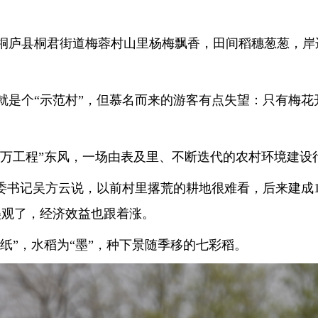
庐县桐君街道梅蓉村山里杨梅飘香，田间稻穗葱葱，岸边
是个“示范村”，但慕名而来的游客有点失望：只有梅花开
万工程”东风，一场由表及里、不断迭代的农村环境建设
书记吴方云说，以前村里撂荒的耕地很难看，后来建成12
美观了，经济效益也跟着涨。
纸”，水稻为“墨”，种下景随季移的七彩稻。