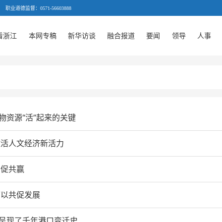
职业道德监督：0571-56603888
看浙江
本网专稿
新华访谈
融合报道
要闻
领导
人事
物资源“活”起来的关键
激活人文经济新活力
识促共赢
可以共促发展
体呈现了千年港口变迁史