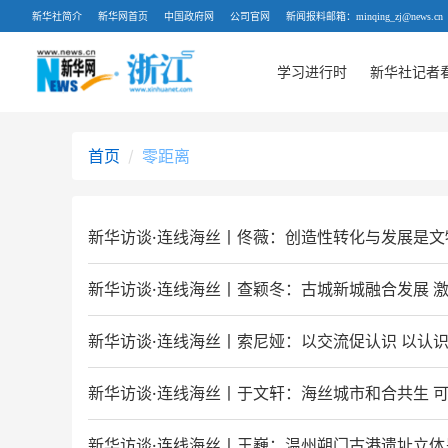
新华社简介
新华网首页
中国政府网
公司官网
新闻报料邮箱：minqing_zj@news.cn
学习进行时
新华社记者
首页
零距离
新华访谈·连线海丝丨佟薇：创造性转化与发展是文
新华访谈·连线海丝丨查颖冬：古城新城融合发展 
新华访谈·连线海丝丨索尼娅：以交流促认识 以认
新华访谈·连线海丝丨于文轩：海丝城市和合共生 
新华访谈·连线海丝丨王巍：温州朔门古港遗址立