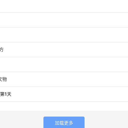
方
文物
第1天
加载更多