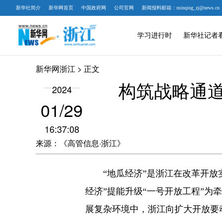
新华社简介
新华网首页
中国政府网
公司官网
新闻报料邮箱：minqing_zj@news.cn
学习进行时
新华社记者
新华网浙江
> 正文
构筑战略通道
2024
01/29
16:37:08
来源：《高管信息·浙江》
“地瓜经济”是浙江在改革开放实
经济”提能升级“一号开放工程”
展复杂环境中，浙江向扩大开放要