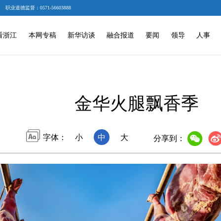
职业道德监督：0571-56603888
看浙江
本网专稿
新华访谈
融合报道
要闻
领导
人事
金华火腿飘香季
字体：
小
中
大
分享到：