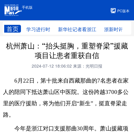
手机版
手机版
PC版本
首页
学习进行时
新华社记者看浙江
浙新时评
杭州萧山：“抬头挺胸，重塑脊梁”援藏
项目让患者重获自信
2024-07-12 18:06:02
来源：光明日报
6月22日，第十批来自西藏那曲的7名患者在家
人的陪同下抵达萧山区中医院。这份跨越3700多公
里的医疗援助，将为他们开启“新生”，挺直脊梁走
路。
今年是浙江对口支援那曲30周年。萧山援藏项