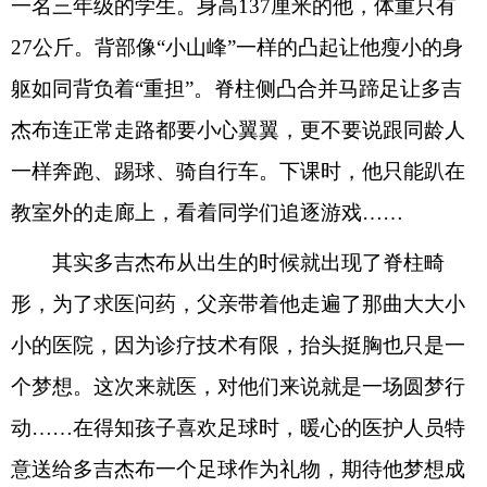
一名三年级的学生。身高137厘米的他，体重只有
27公斤。背部像“小山峰”一样的凸起让他瘦小的身
躯如同背负着“重担”。脊柱侧凸合并马蹄足让多吉
杰布连正常走路都要小心翼翼，更不要说跟同龄人
一样奔跑、踢球、骑自行车。下课时，他只能趴在
教室外的走廊上，看着同学们追逐游戏……
其实多吉杰布从出生的时候就出现了脊柱畸
形，为了求医问药，父亲带着他走遍了那曲大大小
小的医院，因为诊疗技术有限，抬头挺胸也只是一
个梦想。这次来就医，对他们来说就是一场圆梦行
动……在得知孩子喜欢足球时，暖心的医护人员特
意送给多吉杰布一个足球作为礼物，期待他梦想成