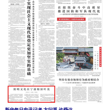
新华每日电讯记者 方问禹 许舜达