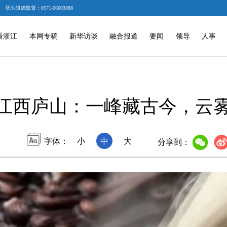
职业道德监督：0571-56603888
看浙江
本网专稿
新华访谈
融合报道
要闻
领导
人事
江西庐山：一峰藏古今，云
字体：
小
中
大
分享到：