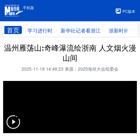
手机版
手机版
PC版本
首页
学习进行时
新华社记者看浙江
浙新时评
温州雁荡山:奇峰瀑流绘浙南 人文烟火漫
山间
2025-11-18 14:48:23
来源：2025海丝大会组委会