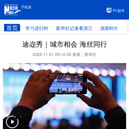
手机版
手机版
PC版本
首页
学习进行时
新华社记者看浙江
浙新时评
迪迩秀｜城市相会 海丝同行
2025-11-21 09:12:30
来源：新华社