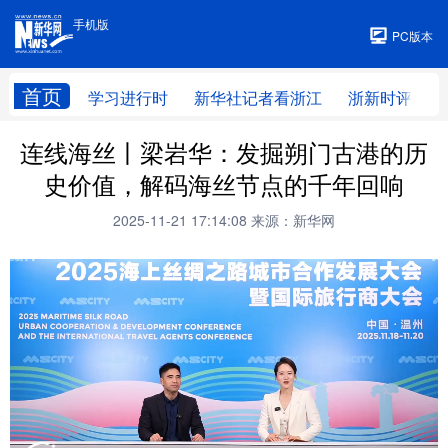
手机版
手机版
PC版本
首页
学习进行时
新华社记者看浙江
浙新时评
连线海丝丨梁岩华：发掘朔门古港的历
史价值，解码海丝节点的千年回响
2025-11-21 17:14:08
来源：新华网