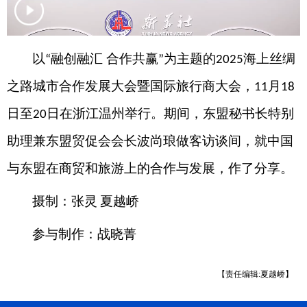
以
融创融汇 合作共赢
为主题的
海上丝绸
“
”
2025
之路城市合作发展大会暨国际旅行商大会，
月
11
18
日至
日在浙江温州举行。期间，东盟秘书长特别
20
助理兼东盟贸促会会长波尚琅
做
客访谈间，
就中国
与东盟
在商贸
和旅游上的
合作与发展，
作了分享。
摄制：张灵
夏越峤
参与制作：战晓菁
【责任编辑:夏越峤】