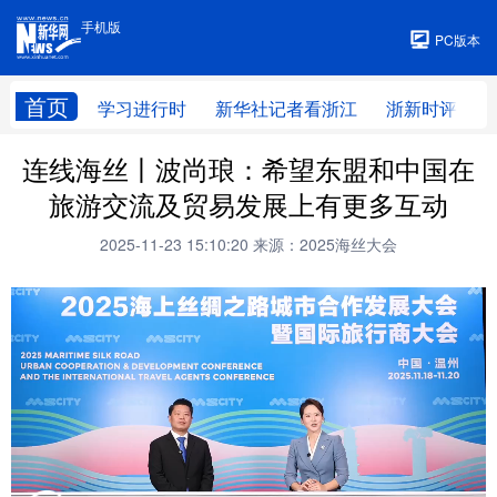
手机版
手机版
PC版本
首页
学习进行时
新华社记者看浙江
浙新时评
连线海丝丨波尚琅：希望东盟和中国在
旅游交流及贸易发展上有更多互动
2025-11-23 15:10:20
来源：2025海丝大会