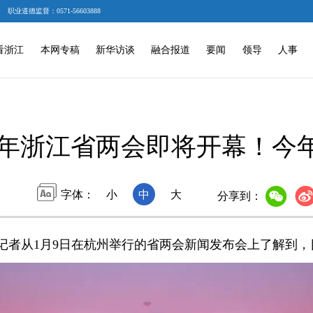
职业道德监督：0571-56603888
看浙江
本网专稿
新华访谈
融合报道
要闻
领导
人事
26年浙江省两会即将开幕！今
字体：
小
中
大
分享到：
记者从1月9日在杭州举行的省两会新闻发布会上了解到