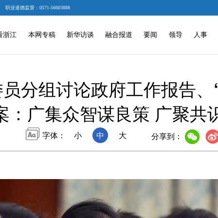
职业道德监督：0571-56603888
看浙江
本网专稿
新华访谈
融合报道
要闻
领导
人事
员分组讨论政府工作报告、
案：广集众智谋良策 广聚共
字体：
小
中
大
分享到：