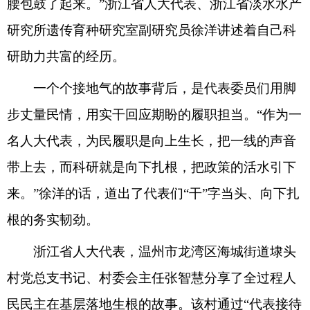
腰包鼓了起来。
”
浙江
省人大代表
、浙江省淡水水产
研究所遗传育种研究室副研究员
徐洋
讲述着自己科
研助力共富的经历
。
一个个接地气的故事背后，是代表委员们用脚
步丈
量民情，用实干回应期盼的
履职担当
。
“
作为一
名人大代表，为民履职是向上生长，把一线的声音
带上去，
而
科研就是向下扎根，把政策的活水引下
来。
”
徐洋
的话，
道出了代表们
“干”字当头
、
向下
扎
根
的务实韧劲。
浙江省人大代表，温州市龙湾区海城街道埭头
村党总支书记、村委会主任张智慧分享了
全过程人
民民主在基层落地生根
的故事
。该村
通过
“
代表接待