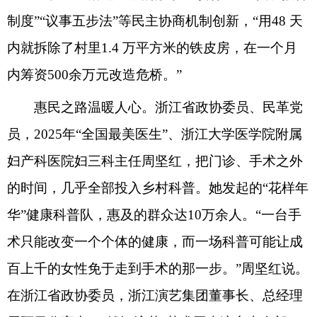
制度
”“议事五步法”等民主协商机制创新，“用
48 天
内就拆除了村里1.4 万平方米的铁皮房
，在一个月
内筹资
500余万元改造危桥。”
惠民之路温暖人心。浙江省政协委员、民革党
员，
2025年“全国最美医生”、浙江大学医学院附属
妇产科医院妇三科主任周坚红
，把门诊、手术之外
的时间，几乎全部投入乡村科普。她发起的
“花样年
华”健康科普队，
惠及的
群众达
10万余人。“一台手
术只能改变一个个体的健康，而一场科普可能让成
百上千的女性免于走到手术的那一步。”周
坚红说
。
在浙江省政协委员，浙江演艺集团董事长、总经理