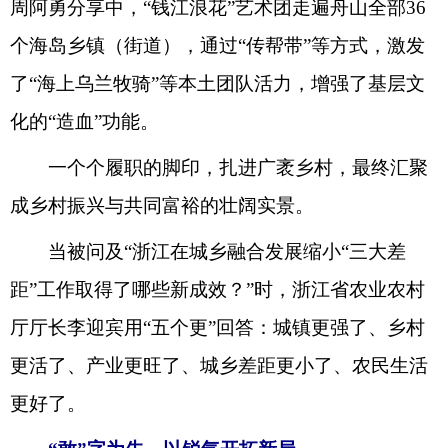
周阿勇分享中，
“钱江浪花”艺术团走遍舟山全部36
个海岛乡镇（街道），通过“传帮带”等方式，激发
了“海上乌兰牧骑”
等
本土团队活力，增强了基层文
化的
“造血”功能。
一个个
履职的
脚印，
扎进广袤乡村，
最终汇聚
成乡村振兴与共同富裕的壮阔实景。
当被问及
“
浙江
在
城乡融合发展缩小
“三大差
距”工作取得了哪些新成效？
”时，浙江
省农业农村
厅厅长李迎宾用
“五个更”
回答：
城镇更强
了
、乡村
更活
了
、产业更旺
了
、城乡差距更小
了
、农民生活
更好
了
。