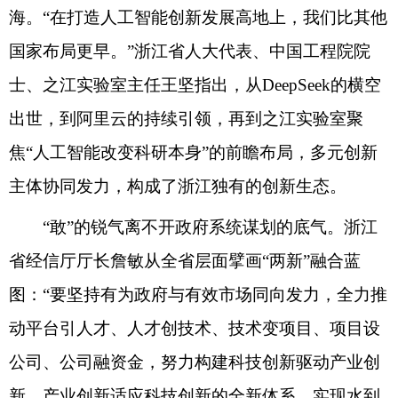
海。
“在
打造人工智能创新发展高地
上，我们比
其他
国家
布局更早。
”
浙江
省人大代表、中国工程院院
士、之江实验室主任王坚指出
，
从
DeepSeek的横空
出世，到阿里云的持续引领，再到之江实验室聚
焦“人工智能改变科研本身”的前瞻布局，多元创新
主体协同发力，构成了浙江独有的创新生态。
“敢”的
锐气离不开政府
系统谋划的底气。
浙江
省经信厅厅长詹敏从全省层面擘画
“两新”融合蓝
图
：
“要坚持有为政府与有效市场同向发力，全力推
动平台引人才、人才创技术、技术变项目、项目设
公司、公司融资金，努力构建科技创新驱动产业创
新、产业创新适应科技创新的全新体系，实现水到