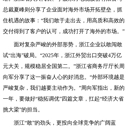
总裁夏峰则分享了企业面对海外市场开拓壁垒，抓
住机遇的故事：
“我们敢于走出去，
用
高质和
高效的
交付得到了客户的认可
，成功打开了海外的市场。
”
面对复杂严峻的外部形势，
浙江企业以敢闯敢
试
“出海”破局。“2025年，浙江外贸出口突破4万亿
元大关，规模稳居全国第二。”浙江省商务厅厅长周
向军分享了这一振奋人心的好消息。“
外部环境越是
严峻复杂，我们越要主动作为。
”
周向军
指出，新
的
一年，要做好
“稳拓调优”四篇文章
，
扛起
“经济大省
挑大梁”的担当
。
浙江
“敢”的
劲头
，更投向全球竞争的广阔蓝