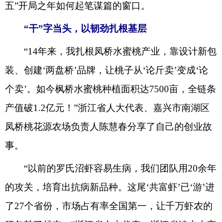
五”开局之年如何起笔谋篇的窗口。
“干”字当头
，
以韧劲扎根基层
“14年来，我扎根凤桥水蜜桃产业，靠设计新包
装、创建‘两盘桥’品牌，让桃子从‘论斤卖’变成‘论
个卖’。如今
枫桥水蜜桃
种植面积达
7500亩，全链条
产值破1.2亿元！”浙江省人大代表、嘉兴市南湖区
凤桥桃花源农场负责人陈慧春分享了自己的创业故
事。
“以前
的
罗氏沼虾
容易
生病，我们团队
用
20余年
的
攻关，培育出抗病新品种。这尾
‘共富虾’已
‘
游
’
进
了
27个省份，市场占有率全国第一，让千万虾农
的