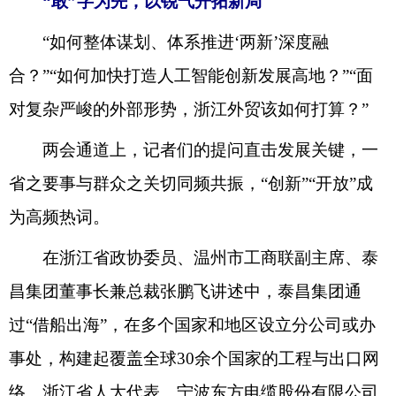
“敢”字为先
，
以锐气开拓新局
“
如何整体谋划、体系推进
‘
两新
’
深度融
合？
”“如何
加快打造人工智能创新发展高地
？
”“
面
对复杂严峻的外部形势，浙江外贸
该
如何打算？
”
两会通道上，记者们的提问直击发展关键，一
省之要事与群众之关切同频共振，
“创新”“开放”成
为高频热词。
在浙江省政协委员、温州市工商联副主席、泰
昌集团董事长兼总裁张鹏飞讲述中，
泰昌集团
通
过
“借船出海”，在多个国家和地区设立分公司或办
事处，构建起覆盖全球30余个国家的工程与出口网
络
。
浙江省人大代表、宁波东方电缆股份有限公司