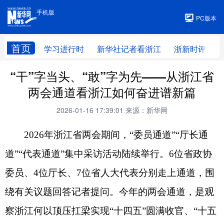
手机版
手机版
PC版本
首页
学习进行时
新华社记者看浙江
浙新时评
“干”字当头、“敢”字为先——从浙江省
两会通道看浙江如何奋进谱新篇
2026-01-16 17:39:01
来源：新华网
2026年
浙江省两会
期间
，
“委员通道”“厅长通
道”“代表通道”
集中采访活动陆续举行
。
6位省政协
委员
、
4位厅长
、
7位省人大代表
分别走上通道，围
绕有关议题回答记者提问
。
今年的两会通道，
是观
察浙江
何以顶压扛梁实现
“十四五”圆满收官
、
“十五