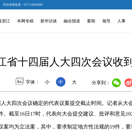
职业道德监督：0571-56603888
看浙江
本网专稿
新华访谈
融合报道
要闻
领导
人事
江省十四届人大四次会议收到
字体：
小
中
大
分享到：
届人大四次会议确定的代表议案提交截止时间。记者从大
件。截至16日17时，代表向大会提交建议、批评和意见10
案均为立法案，其中，要求制定地方性法规的19件，要