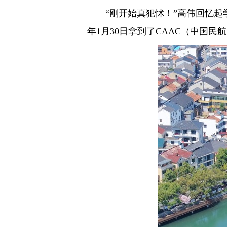
“刚开始真犯怵！”高伟回忆起学
年1月30日拿到了CAAC（中国