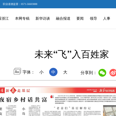
职业道德监督：0571-56603888
看浙江
本网专稿
新华访谈
融合报道
要闻
领导
人事
未来“飞”入百姓家
字体：
小
中
大
分享到：