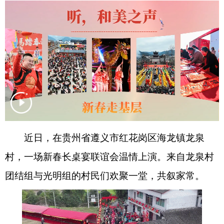
近日，在贵州省遵义市红花岗区海龙镇龙泉
村，一场新春长桌宴联谊会温情上演。来自龙泉村
团结组与光明组的村民们欢聚一堂，共叙家常。