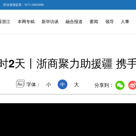
职业道德监督：0571-56603888
看浙江
本网专稿
新华访谈
融合报道
要闻
领导
人事
时2天丨浙商聚力助援疆 携
字体：
小
中
大
分享到：