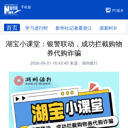
手机版
手机版
PC版本
首页
学习进行时
新华社记者看浙江
浙新时评
湖宝小课堂：银警联动，成功拦截购物
券代购诈骗
2026-06-01 16:43:45
来源：湖州银行