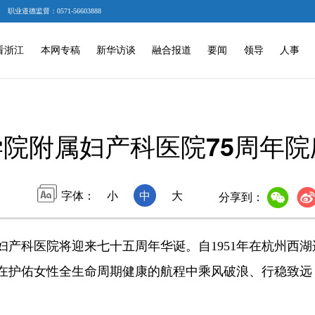
职业道德监督：0571-56603888
看浙江
本网专稿
新华访谈
融合报道
要闻
领导
人事
院附属妇产科医院75周年
字体：
小
中
大
分享到：
妇产科医院将迎来七十五周年华诞。自1951年在杭州西
在护佑女性全生命周期健康的航程中乘风破浪、行稳致远
。