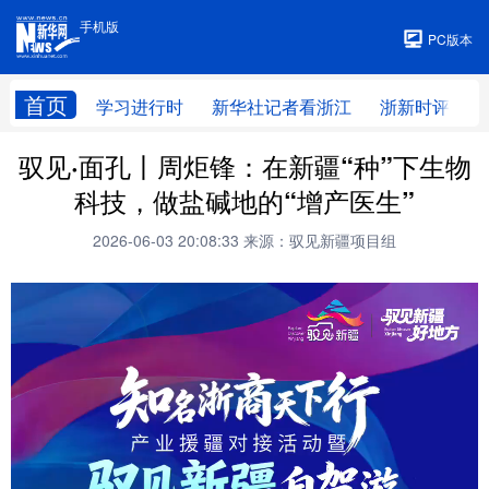
手机版
手机版
PC版本
首页
学习进行时
新华社记者看浙江
浙新时评
驭见·面孔丨周炬锋：在新疆“种”下生物
科技，做盐碱地的“增产医生”
2026-06-03 20:08:33
来源：驭见新疆项目组