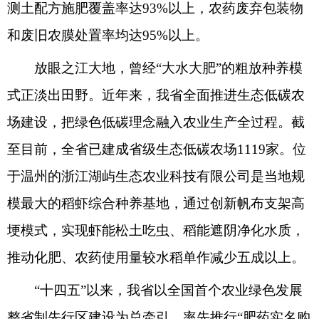
测土配方施肥覆盖率达93%以上，农药废弃包装物
和废旧农膜处置率均达95%以上。
放眼之江大地，曾经“大水大肥”的粗放种养模
式正淡出田野。近年来，我省全面推进生态低碳农
场建设，把绿色低碳理念融入农业生产全过程。截
至目前，全省已建成省级生态低碳农场1119家。位
于温州的浙江湖屿生态农业科技有限公司是当地规
模最大的稻虾综合种养基地，通过创新帆布支架高
埂模式，实现虾能松土吃虫、稻能遮阴净化水质，
推动化肥、农药使用量较水稻单作减少五成以上。
“十四五”以来，我省以全国首个农业绿色发展
整省制先行区建设为总牵引，率先推行“肥药实名购