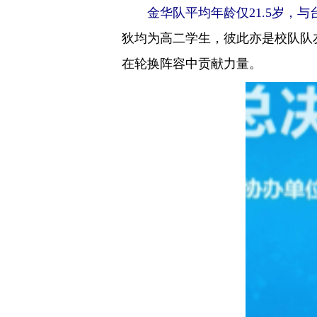
金华队平均年龄仅21.5岁，
狄均为高二学生，彼此亦是校队队
在轮换阵容中贡献力量。