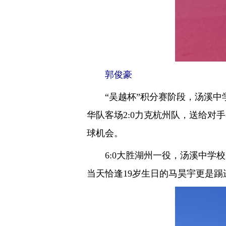
郭俊豪
“吴越杯”积分赛阶段，汤溪中学
华队客场2:0力克杭州队，送给
球机会。
6:0大胜湖州一役，汤溪中学校
当天恰逢19岁生日的马昊宇更是