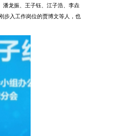
、潘龙振、王子钰、江子浩、李垚
刚步入工作岗位的贾博文等人，也