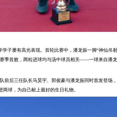
学子屡有高光表现。首轮比赛中，潘龙振一脚“神仙吊射
对手赛季首败，两粒进球均与汤中球员相关——一球来自潘
队前后三任队长马昊宇、郭俊豪与潘龙振同时首发登场，
踢进两球，为自己献上最好的生日礼物。