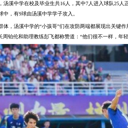
汤溪中学在校及毕业生共16人，其中7人进入球队25人
球中，有9球由汤溪中学学子攻入。
，汤溪中学的“小孩哥”们在攻防两端都展现出关键作
长周铂伦和助理教练彭飞都称赞道：“他们很不一样，年