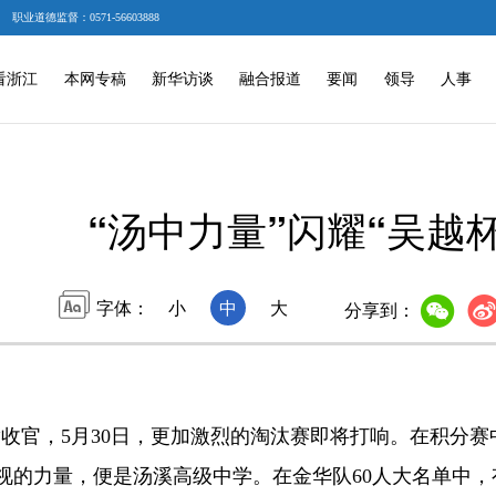
职业道德监督：0571-56603888
看浙江
本网专稿
新华访谈
融合报道
要闻
领导
人事
“汤中力量”闪耀“吴越杯
字体：
小
中
大
分享到：
收官，5月30日，更加激烈的淘汰赛即将打响。在积分赛
的力量，便是汤溪高级中学。在金华队60人大名单中，有