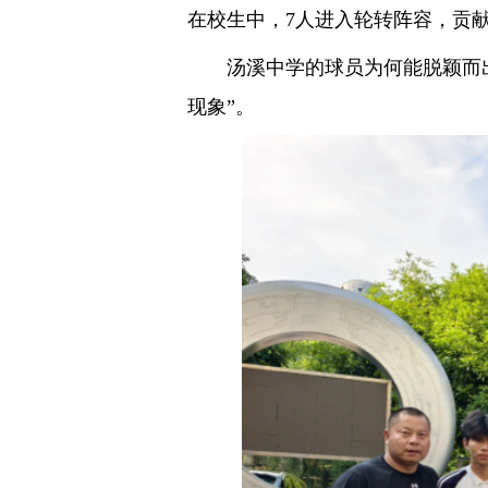
在校生中，7人进入轮转阵容，贡献
汤溪中学的球员为何能脱颖而出
现象”。