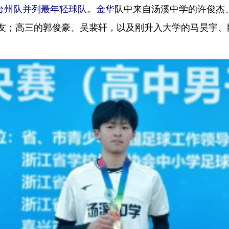
与台州队并列最年轻球队。金华
队中来自汤溪中学的许俊杰
友；高三的郭俊豪、吴裴轩，以及刚升入大学的马昊宇、