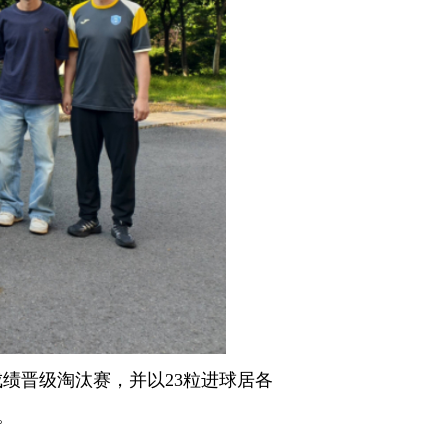
成绩晋级淘汰赛，并以23粒进球居各
。