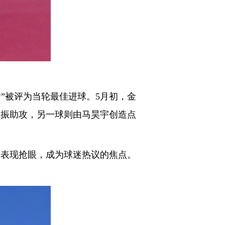
”被评为当轮最佳进球。5月初，金
龙振助攻，另一球则由马昊宇创造点
表现抢眼，成为球迷热议的焦点。