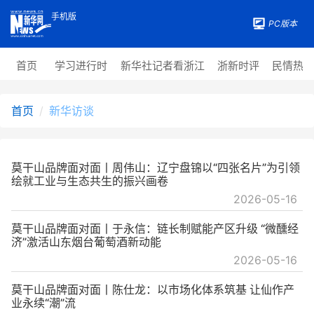
手机版
PC版本
首页
学习进行时
新华社记者看浙江
浙新时评
民情热
首页
新华访谈
莫干山品牌面对面丨周伟山：辽宁盘锦以“四张名片”为引领
绘就工业与生态共生的振兴画卷
2026-05-16
莫干山品牌面对面丨于永信：链长制赋能产区升级 “微醺经
济”激活山东烟台葡萄酒新动能
2026-05-16
莫干山品牌面对面丨陈仕龙：以市场化体系筑基 让仙作产
业永续“潮”流