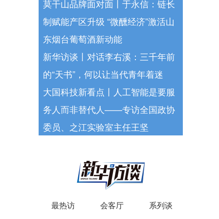
莫干山品牌面对面丨于永信：链长
制赋能产区升级 “微醺经济”激活山
东烟台葡萄酒新动能
新华访谈丨对话李右溪：三千年前
的“天书”，何以让当代青年着迷
大国科技新看点丨人工智能是要服
务人而非替代人——专访全国政协
委员、之江实验室主任王坚
最热访
会客厅
系列谈