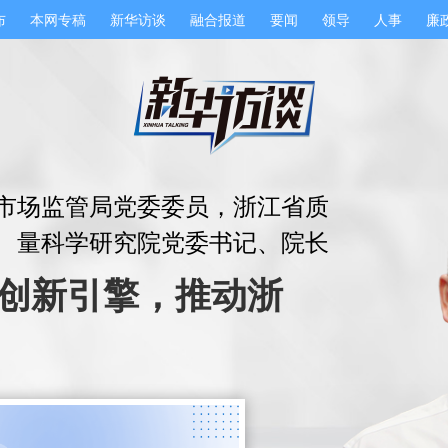
布
本网专稿
新华访谈
融合报道
要闻
领导
人事
廉
市场监管局党委委员，浙江省质
量科学研究院党委书记、院长
创新引擎，推动浙