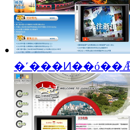
�˹���Ͷ��ó��Ǣ