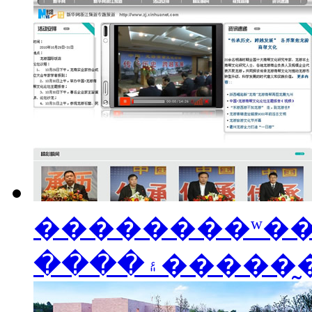
��������ʷ�
����۽����