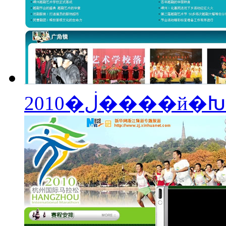
2010�ڶ���