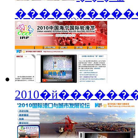
�����ֻ�����
2010�й������