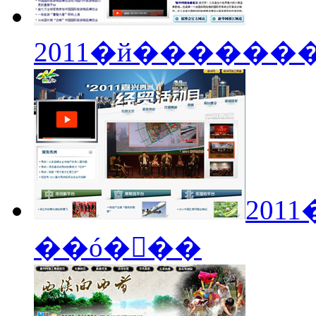
2011�й�����
201
��ó���