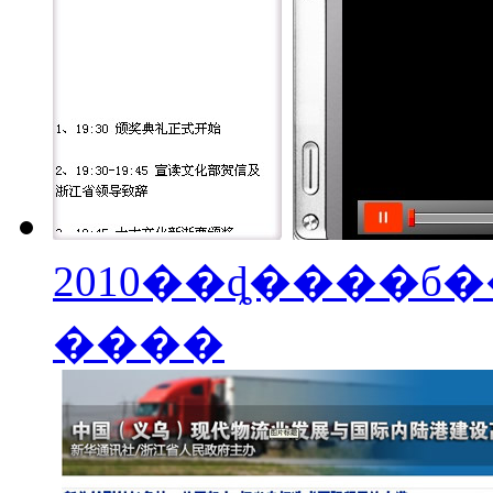
2010��ȡ����б
����