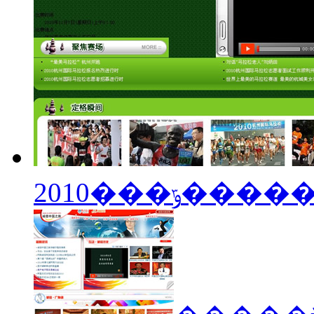
2010���ݹ�