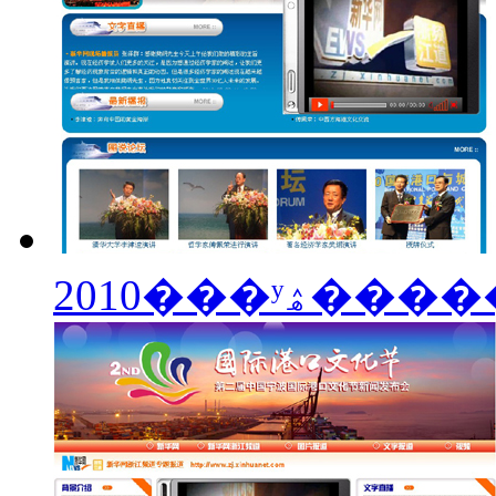
2010���ʸۿ