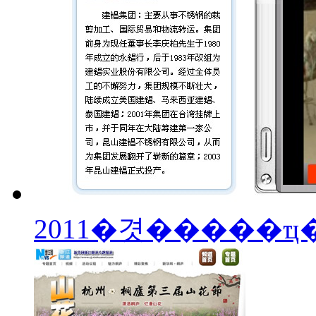
2011�겻�����ҵ�