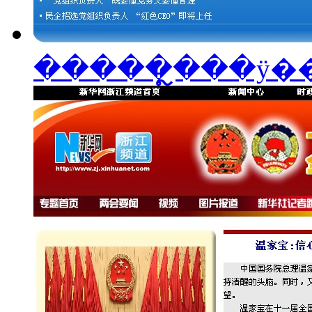
�����ຼ���ÿ�