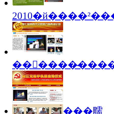
2010�й����²�
���㽭