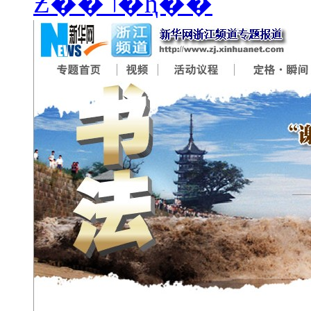
Ƶ��ר�ⱨ��