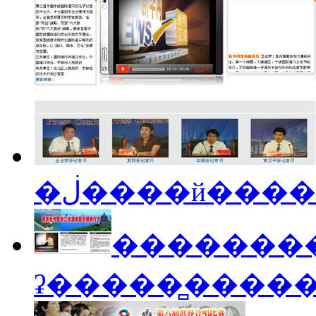
�������