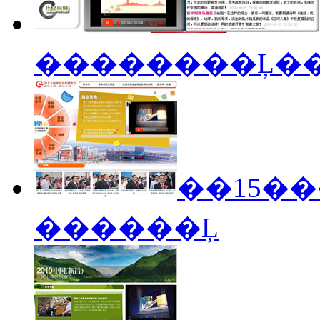
��������Ļ�
��15�
������Ļ