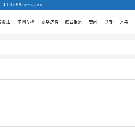
职业道德监督：0571-56603888
看浙江
本网专稿
新华访谈
融合报道
要闻
领导
人事