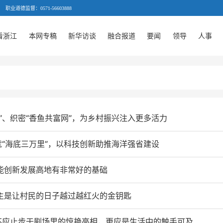
职业道德监督：0571-56603888
看浙江
本网专稿
新华访谈
融合报道
要闻
领导
人事
”、织密“香鱼共富网”，为乡村振兴注入更多活力
就“海底三万里”，以科技创新助推海洋强省建设
能创新发展高地有非常好的基础
主是让村民的日子越过越红火的金钥匙
不应止步于剧场里的惊艳亮相，更应是生活中的触手可及