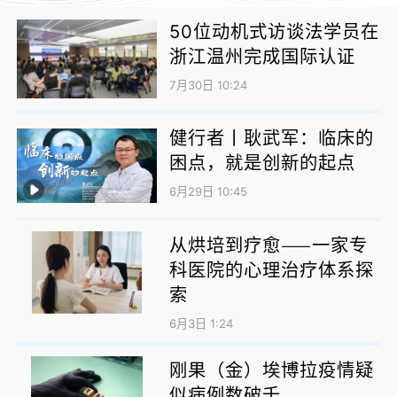
50位动机式访谈法学员在
浙江温州完成国际认证
7月30日 10:24
健行者丨耿武军：临床的
困点，就是创新的起点
6月29日 10:45
从烘培到疗愈——一家专
科医院的心理治疗体系探
索
6月3日 1:24
刚果（金）埃博拉疫情疑
似病例数破千