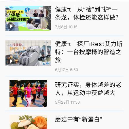
健康π丨从“检”到“护”一
条龙，体检还能这样做？
7月8日 10:15
健康π丨探厂iRest艾力斯
特：一台按摩椅的智造之
旅
6月17日 6:50
研究证实，身体越差的老
人，从运动中获益越大
5月29日 11:50
蘑菇中有“新蛋白”