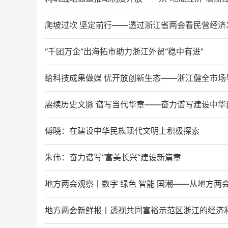
爬坡过坎 坚定前行——透过浙江省两会看民营经济
“千团万企”出海拓市助力浙江外贸“稳中有进”
给科技成果做媒 优开放创新生态——浙江健全市
赓续历史文脉 谱写当代华章——奋力谱写建设中华
傅晓：在建设中华民族现代文明上积极探索
朱伟：奋力谱写“富美长兴”建设新篇章
地方两会观察丨数字 绿色 智能 国潮——从地方两
地方两会新鲜报丨透视共同富裕示范区浙江的经济