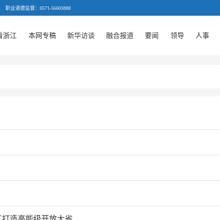
职业道德监督：0571-56603888
看浙江
本网专稿
新华访谈
融合报道
要闻
领导
人事
江打造高能级开放大省