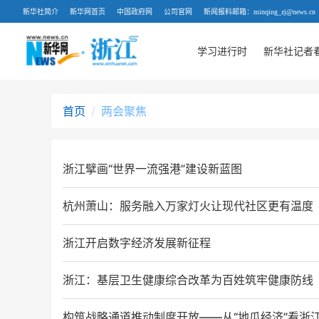
新华社简介
新华网首页
中国政府网
公司官网
新闻报料邮箱：minqing_zj@news.cn
学习进行时
新华社记者
首页
两会聚焦
浙江擘画“世界一流强港”建设新蓝图
杭州萧山：服务融入万家灯火让现代社区更有温度
浙江开启数字经济发展新征程
浙江：基层卫生健康综合改革为百姓筑牢健康防线
构筑战略通道推动制度开放——从“地瓜经济”看浙